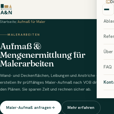
D
Me
Abla
Startseite
/
Aufmaß für Maler
MALERARBEITEN
Refe
Aufmaß &
Über
Mengenermittlung für
Malerarbeiten
FAQ
Wand- und Deckenflächen, Leibungen und Anstriche – wir
erstellen Ihr prüffähiges Maler-Aufmaß nach VOB direkt aus
Kont
den Plänen. Sie sparen Zeit und rechnen sicher ab.
Maler-Aufmaß anfragen
Mehr erfahren