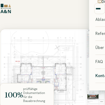
D
Me
Abla
Refe
Über
FAQ
Kont
prüffähige
100%
Dokumentation
für die
Bauabrechnung